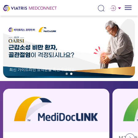
메
디
닥
링
크:
최
신
질
환
최신 가이드라인 요약본을 확인해보세요
.
강
연
M2M
링
크
:
학
회/
논
문
M2MLI