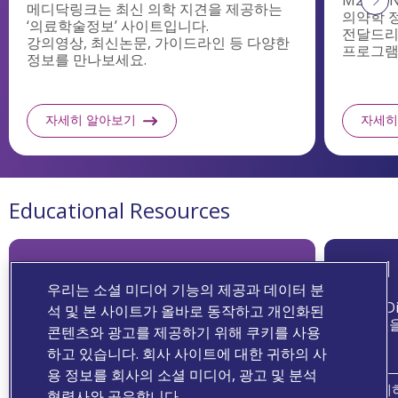
리
메디닥링크는 최신 의학 지견을 제공하는
의약학 
뷰
‘의료학술정보’ 사이트입니다.
전달드리는
강의영상, 최신논문, 가이드라인 등 다양한
프로그램
정보를 만나보세요.
저
널
자세히 알아보기
자세히
OVID
About
Viatris
Educational Resources
MediDocLINK
Ovid
우리는 소셜 미디어 기능의 제공과 데이터 분
의학부에서 제공하는 강의 영상,
OVID D
석 및 본 사이트가 올바로 동작하고 개인화된
최신 논문, 가이드라인 등의
플랫폼을
콘텐츠와 광고를 제공하기 위해 쿠키를 사용
의학 정보를 확인해 보세요.
하고 있습니다. 회사 사이트에 대한 귀하의 사
용 정보를 회사의 소셜 미디어, 광고 및 분석
자세히 알아보기
자세
협력사와 공유합니다.