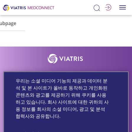
메
Subpage
디
닥
링
크:
최
신
질
환
강
연
우리는 소셜 미디어 기능의 제공과 데이터 분
이용약관
개인정보보호고지
쿠키 설정
쿠키 사용 방침
석 및 본 사이트가 올바로 동작하고 개인화된
M2M
링
콘텐츠와 광고를 제공하기 위해 쿠키를 사용
MA-KR-Others-07/2026-00001-12Jul2028
크
하고 있습니다. 회사 사이트에 대한 귀하의 사
:
용 정보를 회사의 소셜 미디어, 광고 및 분석
Copyright © 2026 Viatris Inc. All rights reserved.
학
협력사와 공유합니다.
회/
논
비아트리스 코리아 04527 서울특별시 중구 세종대로 14 그랜드센트
문
럴 비동 15층