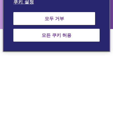
리
쿠키 설정
Tel: 02-6411-6200 | 제품 의학정보 문의
뷰
Website:
www.viatris.co.kr
| E-mail:
Viatris-Korea-MI@viatris.co
m
이상사례 관련문의 :
PV.SK@viatris.com
모두 거부
저
널
OVID
모든 쿠키 허용
About
Viatris